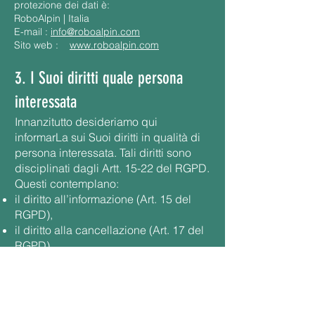
protezione dei dati è:
RoboAlpin | Italia
E-mail :
info@roboalpin.com
Sito web :
www.roboalpin.com
3. I Suoi diritti quale persona
interessata
Innanzitutto desideriamo qui
informarLa sui Suoi diritti in qualità di
persona interessata. Tali diritti sono
disciplinati dagli Artt. 15-22 del RGPD.
Questi contemplano:
il diritto all’informazione (Art. 15 del
RGPD),
il diritto alla cancellazione (Art. 17 del
RGPD),
il diritto di rettifica (Art. 16 del RGPD),
il diritto alla portabilità dei dati (Art. 20
del RGPD),
il diritto di limitazione del trattamento